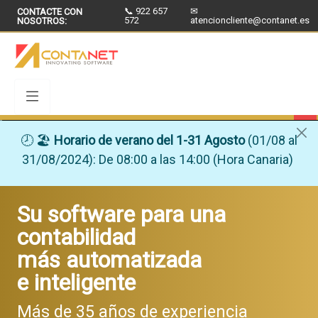
📞 922 657
✉
CONTACTE CON
572
atencioncliente@contanet.es
NOSOTROS:
🕗 🏖
Horario de verano del 1-31 Agosto
(01/08 al
31/08/2024): De 08:00 a las 14:00 (Hora Canaria)
Su software para una
contabilidad
más automatizada
e inteligente
Más de 35 años de experiencia