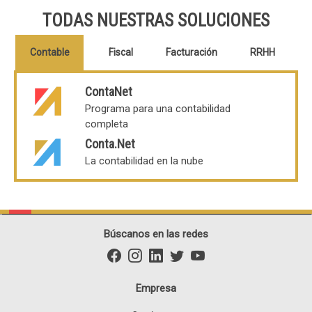
TODAS NUESTRAS SOLUCIONES
Contable
Fiscal
Facturación
RRHH
ContaNet
Módulo Fiscal
ContaNet CRM
ContaNet Gestión de Personal
Programa para una contabilidad
Presentación telemática de todos
Programa para una contabilidad
Control de horarios y empleados
completa
los modelos
completa
Sociedades
ContaNet CRM Web
Conta.Net
Impuesto de Sociedades y Registro
Programa para una facturación en la
La contabilidad en la nube
Mercantil
nube
Búscanos en las redes
Empresa